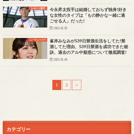
スポーツ選手
今永昇太投手は結婚しておらず独身!好き
な女性のタイプは「もの静かな一緒に過
ごせる人」だった!
2023.02.05
ユーチューバー
峯岸みなみが539日禁酒生活をしてた!禁
酒してた理由、539日禁酒を成功できた秘
訣、過去のアル中疑惑について徹底調査!
2023.02.04
1
2
>
カテゴリー