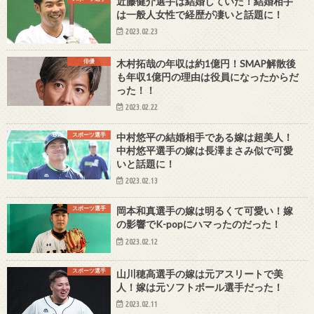
近藤健介選手は結婚していた！結婚相手
は一般人女性で経歴が凄いと話題に！
2023.02.23
俳優
木村拓哉の年収は約1億円！SMAP解散後
も年収1億円の理由は役員になったからだ
った！！
2023.02.22
スポーツ選手
中村悠平の結婚相手である嫁は超美人！
中村悠平選手の嫁は長澤まさみ似で可愛
いと話題に！
2023.02.13
スポーツ選手
岡本和真選手の嫁は明るくて可愛い！嫁
の影響でK-popにハマったのだった！
2023.02.12
スポーツ選手
山川穂高選手の嫁は元アスリートで美
人！嫁は元ソフトボール選手だった！
2023.02.11