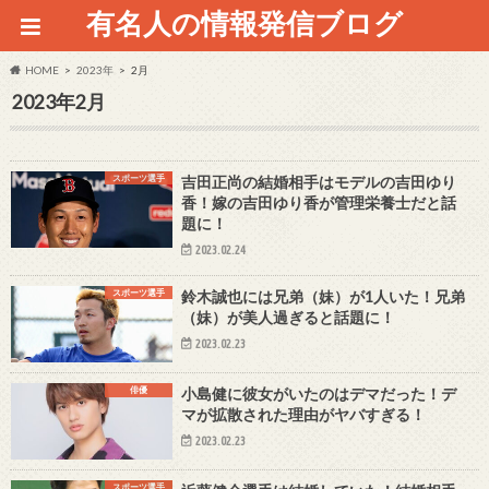
有名人の情報発信ブログ
HOME
2023年
2月
2023年2月
スポーツ選手
吉田正尚の結婚相手はモデルの吉田ゆり
香！嫁の吉田ゆり香が管理栄養士だと話
題に！
2023.02.24
スポーツ選手
鈴木誠也には兄弟（妹）が1人いた！兄弟
（妹）が美人過ぎると話題に！
2023.02.23
俳優
小島健に彼女がいたのはデマだった！デ
マが拡散された理由がヤバすぎる！
2023.02.23
スポーツ選手