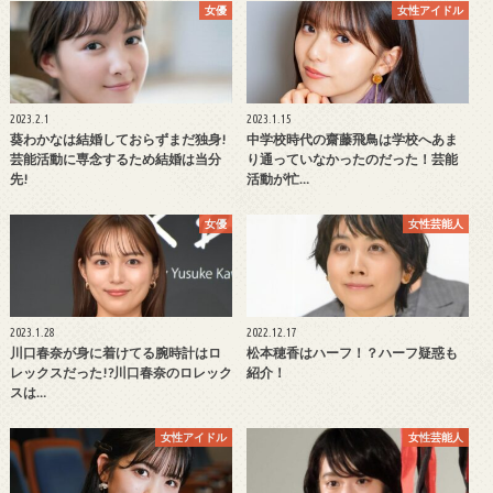
女優
女性アイドル
2023.2.1
2023.1.15
葵わかなは結婚しておらずまだ独身!
中学校時代の齋藤飛鳥は学校へあま
芸能活動に専念するため結婚は当分
り通っていなかったのだった！芸能
先!
活動が忙…
女優
女性芸能人
2023.1.28
2022.12.17
川口春奈が身に着けてる腕時計はロ
松本穂香はハーフ！？ハーフ疑惑も
レックスだった!?川口春奈のロレック
紹介！
スは…
女性アイドル
女性芸能人