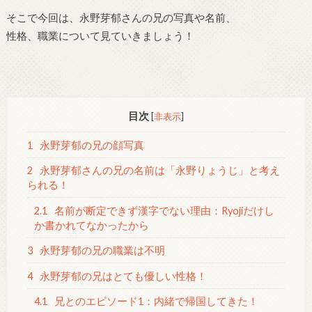
そこで今回は、永野芽郁さんの兄の写真や名前、
性格、職業について見ていきましょう！
目次
[
非表示
]
1
永野芽郁の兄の顔写真
2
永野芽郁さんの兄の名前は「永野りょうじ」と考え
られる！
2.1
名前が断定できず漢字でない理由：Ryojiだけし
か書かれてなかったから
3
永野芽郁の兄の職業は不明
4
永野芽郁の兄はとても優しい性格！
4.1
兄とのエピソード1：内緒で帰国してきた！