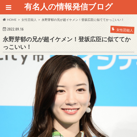
有名人の情報発信ブログ
HOME
女性芸能人
永野芽郁の兄が超イケメン！登坂広臣に似ててかっこいい！
2022.09.16
女性芸能人
永野芽郁の兄が超イケメン！登坂広臣に似ててか
っこいい！