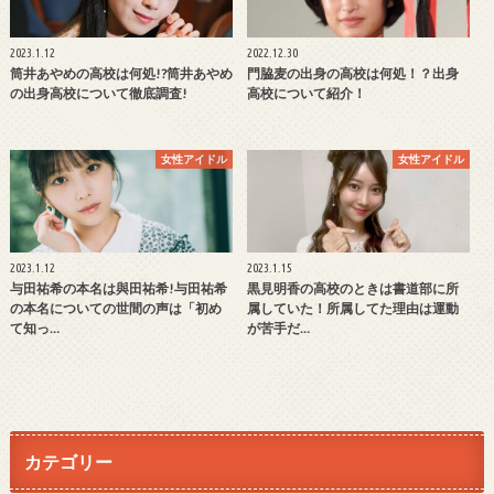
2023.1.12
2022.12.30
筒井あやめの高校は何処!?筒井あやめ
門脇麦の出身の高校は何処！？出身
の出身高校について徹底調査!
高校について紹介！
女性アイドル
女性アイドル
2023.1.12
2023.1.15
与田祐希の本名は與田祐希!与田祐希
黒見明香の高校のときは書道部に所
の本名についての世間の声は「初め
属していた！所属してた理由は運動
て知っ…
が苦手だ…
カテゴリー