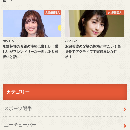
査！！
女性芸能人
女性芸能人
2022.8.22
2022.8.22
永野芽郁の母親の性格は厳しい！厳
浜辺美波の父親の性格がすごい！高
しいがフレンドリーな一面もあり可
身長でアクティブで家族思いな性
愛いと話…
格！
カテゴリー
スポーツ選手
ユーチューバー