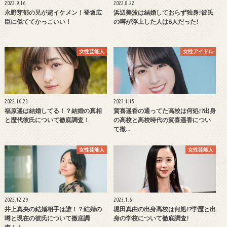
2022.9.16
2022.8.22
永野芽郁の兄が超イケメン！登坂広
浜辺美波は結婚しておらず独身!彼氏
臣に似ててかっこいい！
の噂が浮上した人は8人だった!
女性芸能人
女性アイドル
2022.10.23
2023.1.15
福原遥は結婚してる！？結婚の真相
賀喜遥香の通ってた高校は何処!?出身
と歴代彼氏について徹底調査！
の高校と高校時代の賀喜遥香につい
て徹…
女性芸能人
女性芸能人
2022.12.29
2023.1.6
井上真央の結婚相手は誰！？結婚の
堀田真由の出身高校は何処!?学歴と出
噂と現在の彼氏について徹底調
身の学校について徹底調査!